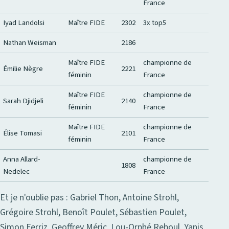
France
Iyad Landolsi
Maître FIDE
2302
3x top5
Nathan Weisman
2186
Maître FIDE
championne de
Émilie Nègre
2221
féminin
France
Maître FIDE
championne de
Sarah Djidjeli
2140
féminin
France
Maître FIDE
championne de
Élise Tomasi
2101
féminin
France
Anna Allard-
championne de
1808
Nedelec
France
Et je n'oublie pas : Gabriel Thon, Antoine Strohl,
Grégoire Strohl, Benoît Poulet, Sébastien Poulet,
Simon Ferriz, Geoffrey Méric, Lou-Orphé Reboul, Yanis