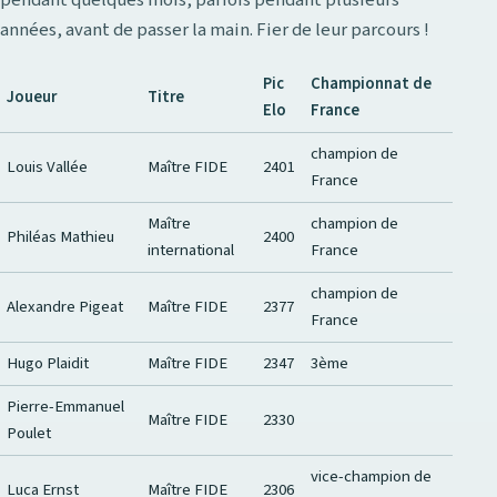
pendant quelques mois, parfois pendant plusieurs
années, avant de passer la main. Fier de leur parcours !
Pic
Championnat de
Joueur
Titre
Elo
France
champion de
Louis Vallée
Maître FIDE
2401
France
Maître
champion de
Philéas Mathieu
2400
international
France
champion de
Alexandre Pigeat
Maître FIDE
2377
France
Hugo Plaidit
Maître FIDE
2347
3ème
Pierre-Emmanuel
Maître FIDE
2330
Poulet
vice-champion de
Luca Ernst
Maître FIDE
2306